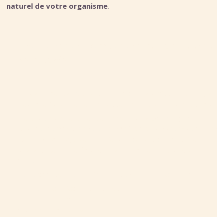
naturel de votre organisme
.
Une méthode au service de votre mobilité et de
votre confort
Contrairement à ce que son nom pourrait laisser penser, la
méthode Synergie ne s'adresse pas uniquement aux sportif
Elle est particulièrement efficace pour
accompagner
toutes les personnes souffrant de douleurs musculair
ou articulaires
, qu'elles soient apparues progressivement
ou à la suite d'un effort, d'un faux mouvement ou d'une
blessure.
Cette approche est indiquée notamment en cas de :
• douleurs cervicales ou torticolis
• douleurs d'épaules
• lombalgie ou lumbago