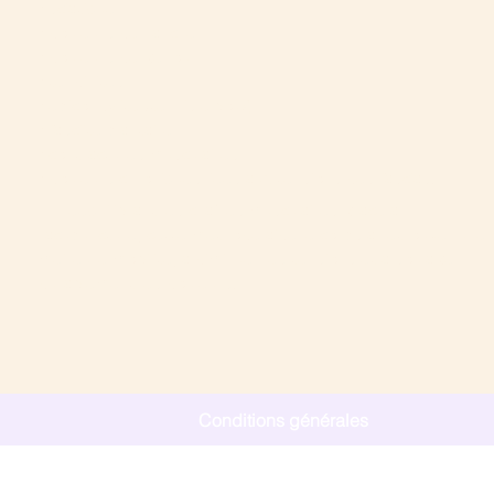
• sciatique
• douleurs de hanche
• douleurs de genou
• tendinites
• épicondylite (tennis elbow)
• fasciite plantaire
• contractures musculaires
• douleurs chroniques liées aux tensions des fascias.
En rééquilibrant les chaînes musculaires grâce à
l'acupuncture, cette méthode aide le corps à retrouver une
meilleure mobilité, à diminuer les tensions et à soulager
durablement les douleurs.
Conditions générales