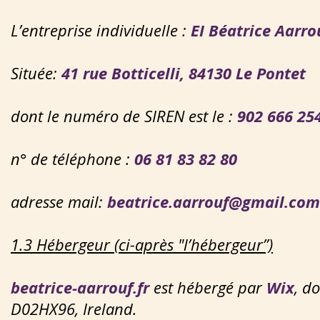
L’entreprise individuelle :
EI Béatrice Aarro
Située:
41 rue Botticelli, 84130 Le Pontet
dont le numéro de SIREN est le :
902 666 25
n° de téléphone :
06 81 83 82 80
adresse mail:
beatrice.aarrouf@gmail.com
1.3 Hébergeur (ci-après "l’hébergeur”)
beatrice-aarrouf.fr
est hébergé par
Wix
, d
D02HX96, Ireland.